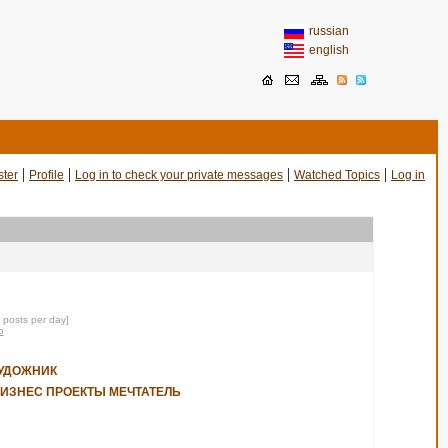
russian
english
|
|
|
|
ster
Profile
Log in to check your private messages
Watched Topics
Log in
0 posts per day]
o
УДОЖНИК
ИЗНЕС ПРОЕКТЫ МЕЧТАТЕЛЬ