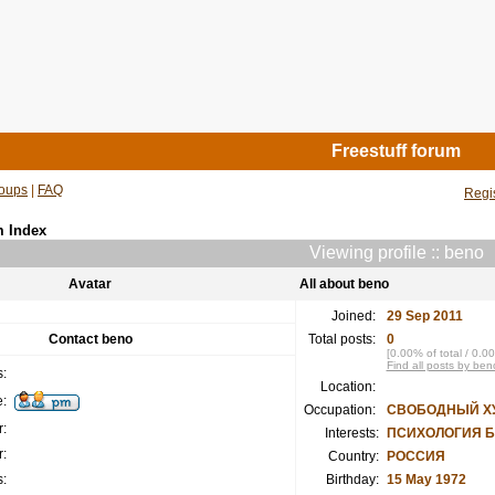
Freestuff forum
oups
|
FAQ
Regi
m Index
Viewing profile :: beno
Avatar
All about beno
Joined:
29 Sep 2011
Contact beno
Total posts:
0
[0.00% of total / 0.0
Find all posts by ben
:
Location:
:
Occupation:
СВОБОДНЫЙ Х
:
Interests:
ПСИХОЛОГИЯ Б
:
Country:
РОССИЯ
:
Birthday:
15 May 1972