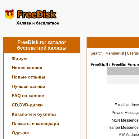
Халява и бесплатное
FreeDisk.ru: каталог
бесплатной халявы
Search
|
Memberlist
|
Usergr
Форум
FreeStuff / FreeBie Foru
Новая халява
Новые отзывы
Лучшая халява
FAQ по халяве
CD,DVD-диски
E-mail address
Private Message
Каталоги и буклеты
MSN Messenger
Плакаты и календари
Yahoo Messenger
Одежда
AIM Address