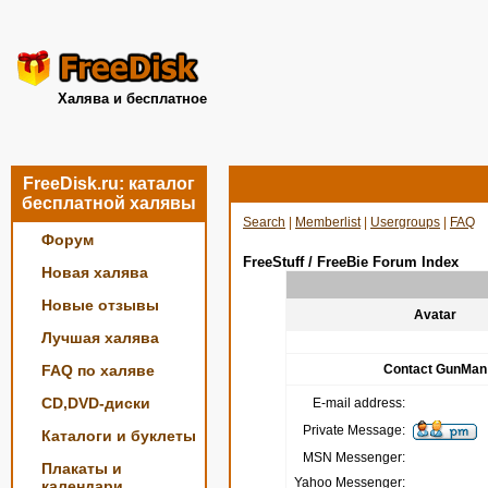
Халява и бесплатное
FreeDisk.ru: каталог
бесплатной халявы
Search
|
Memberlist
|
Usergroups
|
FAQ
Форум
FreeStuff / FreeBie Forum Index
Новая халява
Новые отзывы
Avatar
Лучшая халява
FAQ по халяве
Contact GunMan
CD,DVD-диски
E-mail address:
Private Message:
Каталоги и буклеты
MSN Messenger:
Плакаты и
Yahoo Messenger:
календари