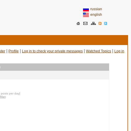
russian
english
|
|
|
|
ster
Profile
Log in to check your private messages
Watched Topics
Log in
n
0 posts per day]
nMan