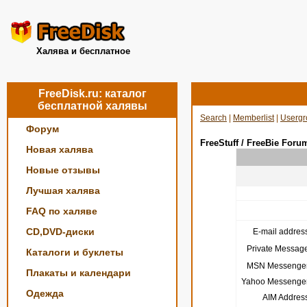
Халява и бесплатное
FreeDisk.ru: каталог
бесплатной халявы
Search
|
Memberlist
|
Usergr
Форум
FreeStuff / FreeBie Foru
Новая халява
Новые отзывы
Лучшая халява
FAQ по халяве
CD,DVD-диски
E-mail address
Private Message
Каталоги и буклеты
MSN Messenger
Плакаты и календари
Yahoo Messenger
Одежда
AIM Address