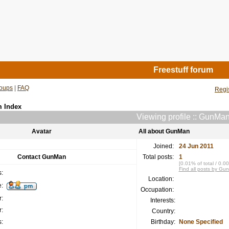
Freestuff forum
oups
|
FAQ
Regi
m Index
Viewing profile :: GunMa
Avatar
All about GunMan
Joined:
24 Jun 2011
Contact GunMan
Total posts:
1
[0.01% of total / 0.0
Find all posts by Gu
:
Location:
:
Occupation:
:
Interests:
:
Country:
:
Birthday:
None Specified