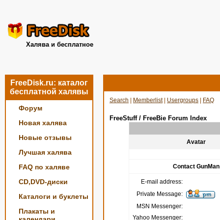
Халява и бесплатное
FreeDisk.ru: каталог
бесплатной халявы
Search
|
Memberlist
|
Usergroups
|
FAQ
Форум
FreeStuff / FreeBie Forum Index
Новая халява
Новые отзывы
Avatar
Лучшая халява
FAQ по халяве
Contact GunMan
CD,DVD-диски
E-mail address:
Private Message:
Каталоги и буклеты
MSN Messenger:
Плакаты и
Yahoo Messenger:
календари