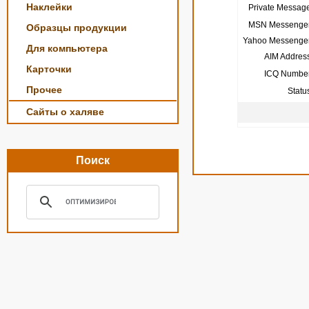
Наклейки
Private Message
MSN Messenger
Образцы продукции
Yahoo Messenger
Для компьютера
AIM Address
Карточки
ICQ Number
Прочее
Statu
Сайты о халяве
Поиск