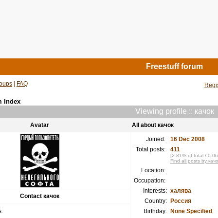
Freestuff forum
oups
|
FAQ
Regi
m Index
Viewing profile :: качок
Avatar
All about качок
Joined:
16 Dec 2008
Total posts:
411
[2.81% of total / 0.0
Find all posts by кач
Location:
Occupation:
Interests:
халява
Contact качок
Country:
Россия
:
Birthday:
None Specified