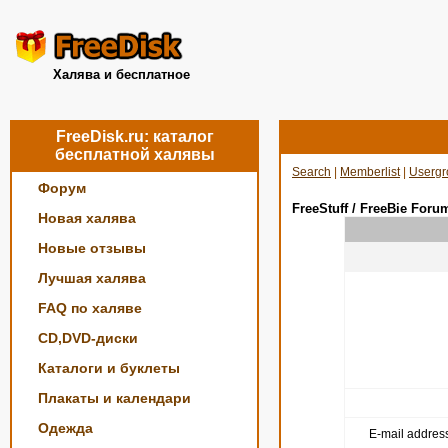
Халява и бесплатное
FreeDisk.ru: каталог
бесплатной халявы
Search
|
Memberlist
|
Usergr
Форум
FreeStuff / FreeBie Foru
Новая халява
Новые отзывы
Лучшая халява
FAQ по халяве
CD,DVD-диски
Каталоги и буклеты
Плакаты и календари
Одежда
E-mail address