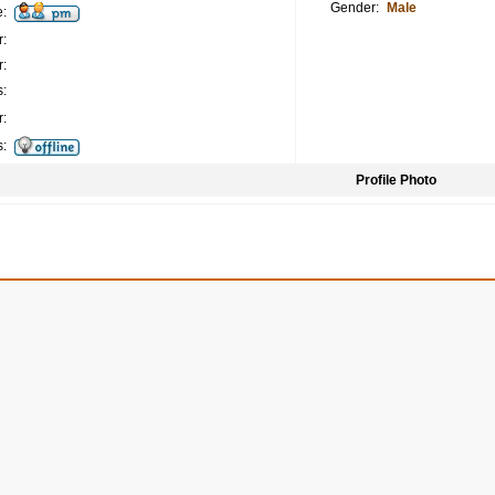
Gender:
Male
:
:
:
:
:
s:
Profile Photo