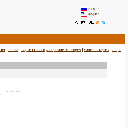
russian
english
|
|
|
|
ster
Profile
Log in to check your private messages
Watched Topics
Log in
6 posts per day]
ок