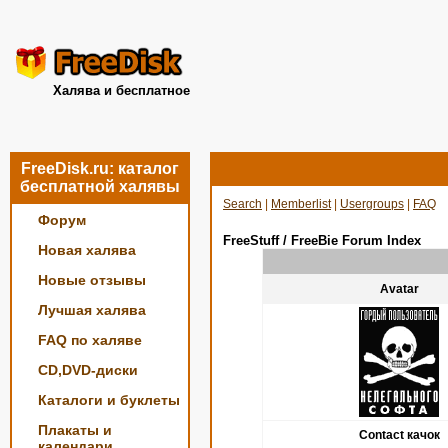
Халява и бесплатное
FreeDisk.ru: каталог
бесплатной халявы
Search
|
Memberlist
|
Usergroups
|
FAQ
Форум
FreeStuff / FreeBie Forum Index
Новая халява
Новые отзывы
Avatar
Лучшая халява
FAQ по халяве
CD,DVD-диски
Каталоги и буклеты
Плакаты и
Contact качок
календари