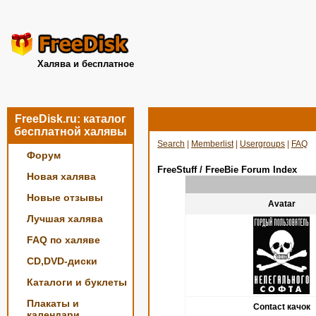
Халява и бесплатное
FreeDisk.ru: каталог
бесплатной халявы
Search
|
Memberlist
|
Usergroups
|
FAQ
Форум
FreeStuff / FreeBie Forum Index
Новая халява
Новые отзывы
Avatar
Лучшая халява
FAQ по халяве
CD,DVD-диски
Каталоги и буклеты
Плакаты и
Contact качок
календари