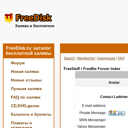
Халява и бесплатное
FreeDisk.ru: каталог
бесплатной халявы
Search
|
Memberlist
|
Usergroups
|
FAQ
Форум
FreeStuff / FreeBie Forum Index
Новая халява
Новые отзывы
Avatar
Лучшая халява
FAQ по халяве
Contact Ludivine
CD,DVD-диски
E-mail address:
Private Message:
Каталоги и буклеты
MSN Messenger:
Плакаты и
Yahoo Messenger:
календари