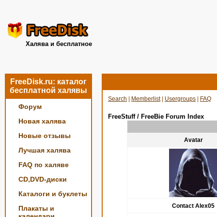
Халява и бесплатное
FreeDisk.ru: каталог
бесплатной халявы
Search
|
Memberlist
|
Usergroups
|
FAQ
Форум
FreeStuff / FreeBie Forum Index
Новая халява
Новые отзывы
Avatar
Лучшая халява
FAQ по халяве
CD,DVD-диски
Каталоги и буклеты
Contact Alex05
Плакаты и
календари