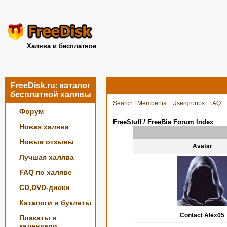
Халява и бесплатное
FreeDisk.ru: каталог
бесплатной халявы
Search
|
Memberlist
|
Usergroups
|
FAQ
Форум
FreeStuff / FreeBie Forum Index
Новая халява
Новые отзывы
Avatar
Лучшая халява
FAQ по халяве
CD,DVD-диски
Каталоги и буклеты
Contact Alex05
Плакаты и
календари