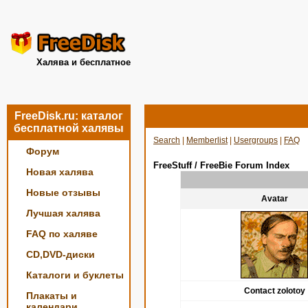
Халява и бесплатное
FreeDisk.ru: каталог
бесплатной халявы
Search
|
Memberlist
|
Usergroups
|
FAQ
Форум
FreeStuff / FreeBie Forum Index
Новая халява
Новые отзывы
Avatar
Лучшая халява
FAQ по халяве
CD,DVD-диски
Каталоги и буклеты
Contact zolotoy
Плакаты и
календари