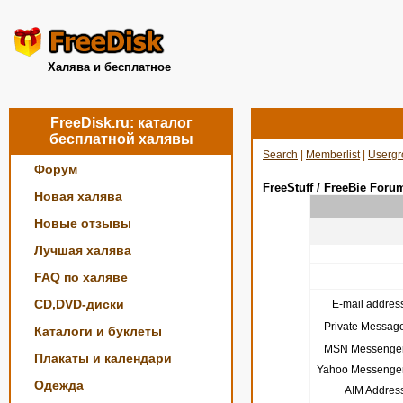
Халява и бесплатное
FreeDisk.ru: каталог
бесплатной халявы
Search
|
Memberlist
|
Usergr
Форум
FreeStuff / FreeBie Foru
Новая халява
Новые отзывы
Лучшая халява
FAQ по халяве
CD,DVD-диски
E-mail address
Private Message
Каталоги и буклеты
MSN Messenger
Плакаты и календари
Yahoo Messenger
Одежда
AIM Address