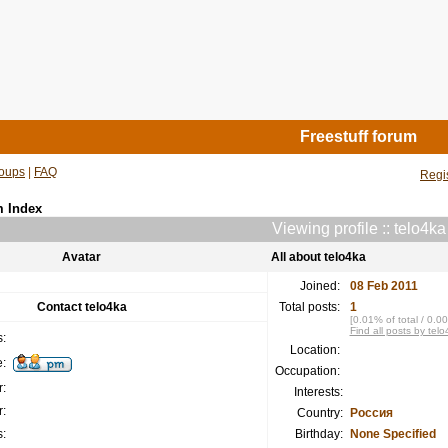
Freestuff forum
oups
|
FAQ
Regi
m Index
Viewing profile :: telo4ka
Avatar
All about telo4ka
Joined:
08 Feb 2011
Contact telo4ka
Total posts:
1
[0.01% of total / 0.0
Find all posts by tel
:
Location:
:
Occupation:
:
Interests:
:
Country:
Россия
:
Birthday:
None Specified