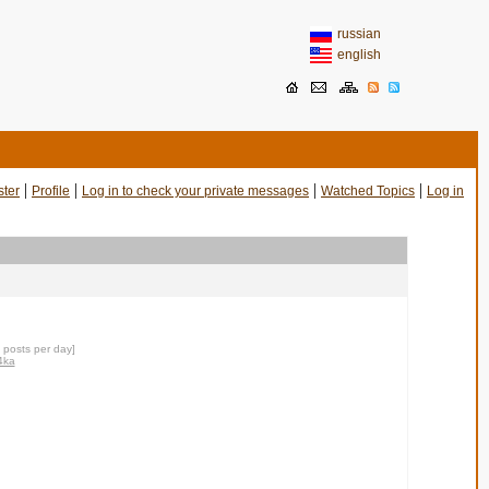
russian
english
|
|
|
|
ster
Profile
Log in to check your private messages
Watched Topics
Log in
0 posts per day]
o4ka