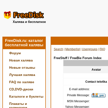
Халява и бесплатное
FreeDisk.ru: каталог
бесплатной халявы
Search
|
Memberlist
|
Usergroups
|
FAQ
Форум
FreeStuff / FreeBie Forum Index
Новая халява
Новые отзывы
Avatar
Лучшая халява
FAQ по халяве
Contact telo4ka
CD,DVD-диски
E-mail address:
Private Message:
Каталоги и буклеты
MSN Messenger:
Плакаты и
Yahoo Messenger:
календари