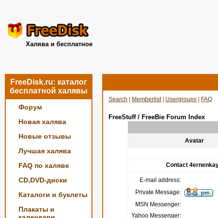
Халява и бесплатное
FreeDisk.ru: каталог
бесплатной халявы
Search
|
Memberlist
|
Usergroups
|
FAQ
Форум
FreeStuff / FreeBie Forum Index
Новая халява
Новые отзывы
Avatar
Лучшая халява
FAQ по халяве
Contact 4ernenka
CD,DVD-диски
E-mail address:
Private Message:
Каталоги и буклеты
MSN Messenger:
Плакаты и
Yahoo Messenger:
календари