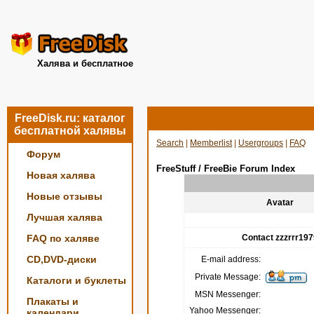
Халява и бесплатное
FreeDisk.ru: каталог
бесплатной халявы
Search
|
Memberlist
|
Usergroups
|
FAQ
Форум
FreeStuff / FreeBie Forum Index
Новая халява
Новые отзывы
Avatar
Лучшая халява
FAQ по халяве
Contact zzzrrr197
CD,DVD-диски
E-mail address:
Private Message:
Каталоги и буклеты
MSN Messenger:
Плакаты и
Yahoo Messenger:
календари