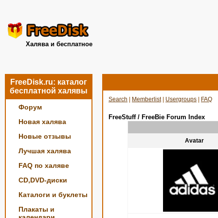
Халява и бесплатное
FreeDisk.ru: каталог
бесплатной халявы
Search
|
Memberlist
|
Usergroups
|
FAQ
Форум
FreeStuff / FreeBie Forum Index
Новая халява
Новые отзывы
Avatar
Лучшая халява
FAQ по халяве
CD,DVD-диски
Каталоги и буклеты
Плакаты и
календари