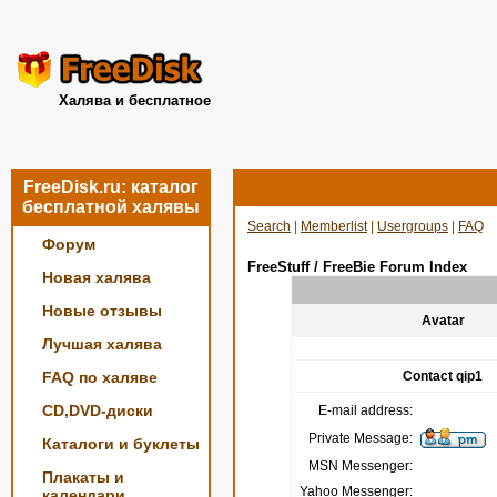
Халява и бесплатное
FreeDisk.ru: каталог
бесплатной халявы
Search
|
Memberlist
|
Usergroups
|
FAQ
Форум
FreeStuff / FreeBie Forum Index
Новая халява
Новые отзывы
Avatar
Лучшая халява
FAQ по халяве
Contact qip1
CD,DVD-диски
E-mail address:
Private Message:
Каталоги и буклеты
MSN Messenger:
Плакаты и
Yahoo Messenger:
календари