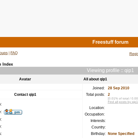
Freestuff forum
oups
|
FAQ
Regi
m Index
Viewing profile :: qip1
Avatar
All about qip1
Joined:
28 Sep 2010
Contact qip1
Total posts:
2
[0.01% of total / 0.0
Find all posts by qip1
:
Location:
:
Occupation:
:
Interests:
:
Country:
:
Birthday:
None Specified