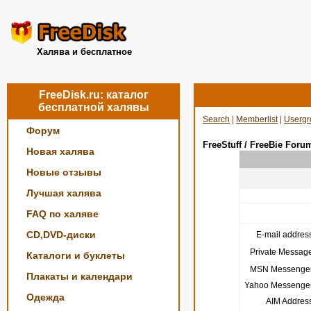
Халява и бесплатное
FreeDisk.ru: каталог
бесплатной халявы
Search
|
Memberlist
|
Usergr
Форум
FreeStuff / FreeBie Foru
Новая халява
Новые отзывы
Лучшая халява
FAQ по халяве
CD,DVD-диски
E-mail address
Private Message
Каталоги и буклеты
MSN Messenger
Плакаты и календари
Yahoo Messenger
Одежда
AIM Address