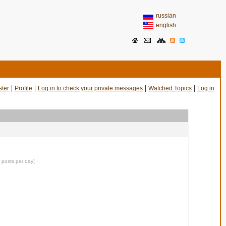
russian
english
|
|
|
|
ster
Profile
Log in to check your private messages
Watched Topics
Log in
0 posts per day]