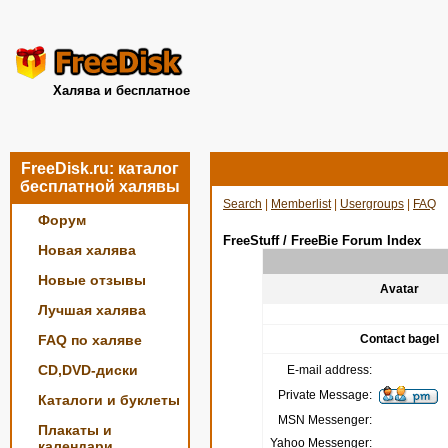
Халява и бесплатное
FreeDisk.ru: каталог
бесплатной халявы
Search
|
Memberlist
|
Usergroups
|
FAQ
Форум
FreeStuff / FreeBie Forum Index
Новая халява
Новые отзывы
Avatar
Лучшая халява
FAQ по халяве
Contact bagel
CD,DVD-диски
E-mail address:
Private Message:
Каталоги и буклеты
MSN Messenger:
Плакаты и
Yahoo Messenger:
календари