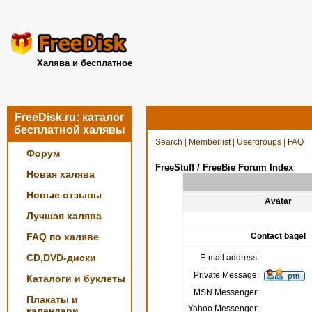
Халява и бесплатное
FreeDisk.ru: каталог
бесплатной халявы
Search
|
Memberlist
|
Usergroups
|
FAQ
Форум
FreeStuff / FreeBie Forum Index
Новая халява
Новые отзывы
Avatar
Лучшая халява
FAQ по халяве
Contact bagel
CD,DVD-диски
E-mail address:
Private Message:
Каталоги и буклеты
MSN Messenger:
Плакаты и
Yahoo Messenger:
календари