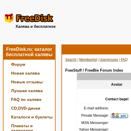
Халява и бесплатное
FreeDisk.ru: каталог
бесплатной халявы
Search
|
Memberlist
|
Usergroups
|
FAQ
Форум
FreeStuff / FreeBie Forum Index
Новая халява
Новые отзывы
Avatar
Лучшая халява
FAQ по халяве
Contact bagel
CD,DVD-диски
E-mail address:
Private Message:
Каталоги и буклеты
MSN Messenger:
Плакаты и
Yahoo Messenger:
календари