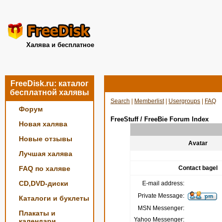
Халява и бесплатное
FreeDisk.ru: каталог
бесплатной халявы
Search
|
Memberlist
|
Usergroups
|
FAQ
Форум
FreeStuff / FreeBie Forum Index
Новая халява
Новые отзывы
Avatar
Лучшая халява
FAQ по халяве
Contact bagel
CD,DVD-диски
E-mail address:
Private Message:
Каталоги и буклеты
MSN Messenger:
Плакаты и
Yahoo Messenger:
календари