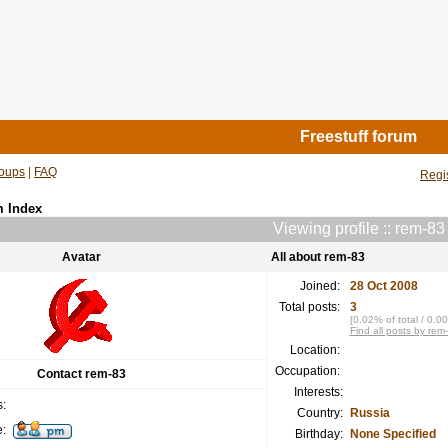
Freestuff forum
oups
|
FAQ
Regi
m Index
Viewing profile :: rem-83
Avatar
All about rem-83
Joined:
28 Oct 2008
Total posts:
3
[0.02% of total / 0.0
Find all posts by rem
Location:
Occupation:
Contact rem-83
Interests:
:
Country:
Russia
:
Birthday:
None Specified