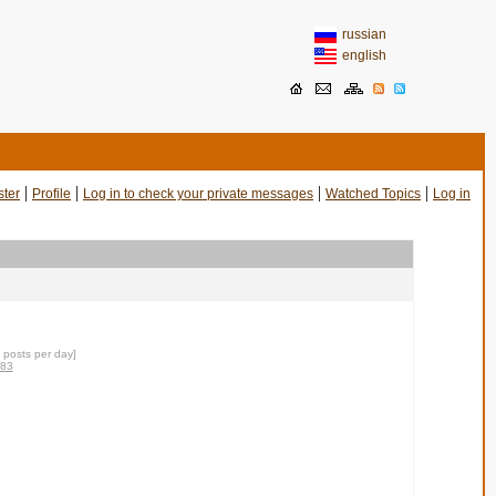
russian
english
|
|
|
|
ster
Profile
Log in to check your private messages
Watched Topics
Log in
0 posts per day]
-83