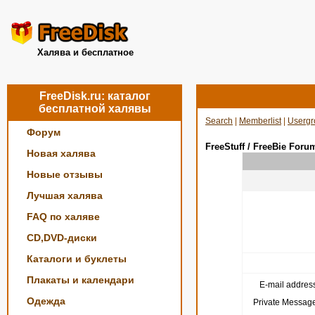
Халява и бесплатное
FreeDisk.ru: каталог
бесплатной халявы
Search
|
Memberlist
|
Usergr
Форум
FreeStuff / FreeBie Foru
Новая халява
Новые отзывы
Лучшая халява
FAQ по халяве
CD,DVD-диски
Каталоги и буклеты
Плакаты и календари
E-mail address
Одежда
Private Message