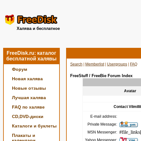
Халява и бесплатное
FreeDisk.ru: каталог
бесплатной халявы
Search
|
Memberlist
|
Usergroups
|
FAQ
Форум
FreeStuff / FreeBie Forum Index
Новая халява
Новые отзывы
Avatar
Лучшая халява
FAQ по халяве
Contact Vilmill
CD,DVD-диски
E-mail address:
Private Message:
Каталоги и буклеты
#file_links
MSN Messenger:
Плакаты и
календари
Yahoo Messenger: