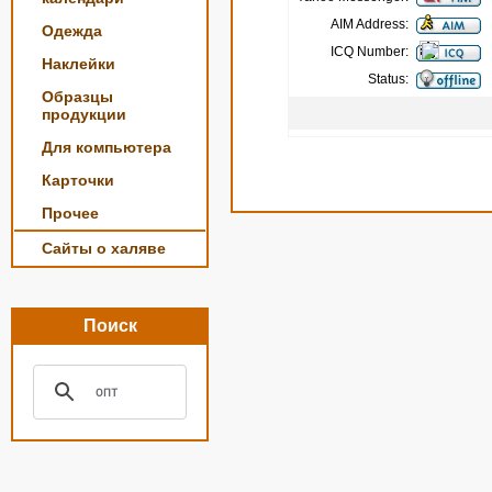
AIM Address:
Одежда
ICQ Number:
Наклейки
Status:
Образцы
продукции
Для компьютера
Карточки
Прочее
Сайты о халяве
Поиск