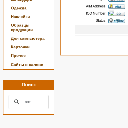
AIM Address:
Одежда
ICQ Number:
Наклейки
Status:
Образцы
продукции
Для компьютера
Карточки
Прочее
Сайты о халяве
Поиск