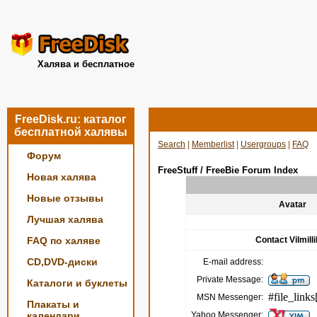
Халява и бесплатное
FreeDisk.ru: каталог
бесплатной халявы
Search
|
Memberlist
|
Usergroups
|
FAQ
Форум
FreeStuff / FreeBie Forum Index
Новая халява
Новые отзывы
Avatar
Лучшая халява
FAQ по халяве
Contact Vilmill
CD,DVD-диски
E-mail address:
Private Message:
Каталоги и буклеты
#file_links
MSN Messenger:
Плакаты и
календари
Yahoo Messenger: