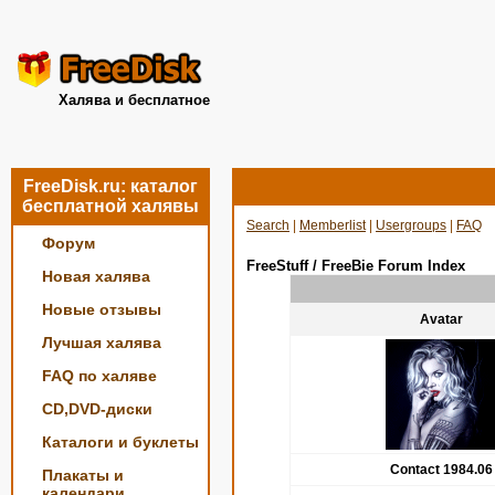
Халява и бесплатное
FreeDisk.ru: каталог
бесплатной халявы
Search
|
Memberlist
|
Usergroups
|
FAQ
Форум
FreeStuff / FreeBie Forum Index
Новая халява
Новые отзывы
Avatar
Лучшая халява
FAQ по халяве
CD,DVD-диски
Каталоги и буклеты
Contact 1984.06
Плакаты и
календари