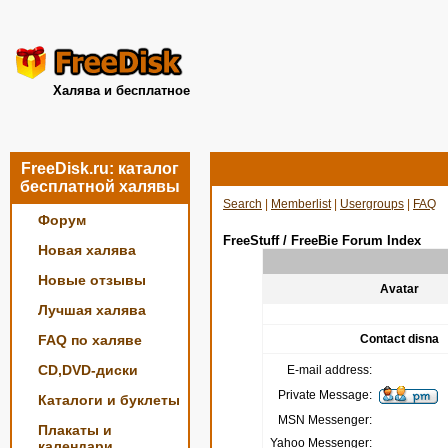
Халява и бесплатное
FreeDisk.ru: каталог
бесплатной халявы
Search
|
Memberlist
|
Usergroups
|
FAQ
Форум
FreeStuff / FreeBie Forum Index
Новая халява
Новые отзывы
Avatar
Лучшая халява
FAQ по халяве
Contact disna
CD,DVD-диски
E-mail address:
Private Message:
Каталоги и буклеты
MSN Messenger:
Плакаты и
Yahoo Messenger:
календари