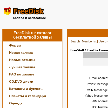
Халява и бесплатное
FreeDisk.ru: каталог
бесплатной халявы
Search
|
Memberlist
|
Usergr
Форум
FreeStuff / FreeBie Foru
Новая халява
Новые отзывы
Лучшая халява
FAQ по халяве
E-mail address
CD,DVD-диски
Private Message
Каталоги и буклеты
MSN Messenger
Плакаты и календари
Yahoo Messenger
AIM Address
Одежда
ICQ Number