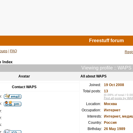
Freestuff forum
oups
|
FAQ
Regi
m Index
Viewing profile :: WAPS
Avatar
All about WAPS
Joined:
19 Oct 2008
Contact WAPS
Total posts:
13
[0.09% of total / 0.0
:
Find all posts by WA
:
Location:
Москва
Occupation:
Интернет
:
Interests:
Интернет, медиц
:
Country:
Россия
:
Birthday:
26 May 1989
: