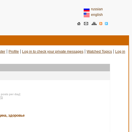
russian
english
|
|
|
|
ster
Profile
Log in to check your private messages
Watched Topics
Log in
0 posts per day]
PS
ина, здоровье