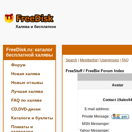
Халява и бесплатное
FreeDisk.ru: каталог
бесплатной халявы
Search
|
Memberlist
|
Usergroups
|
FAQ
Форум
FreeStuff / FreeBie Forum Index
Новая халява
Новые отзывы
Avatar
Лучшая халява
FAQ по халяве
Contact 19alex9
CD,DVD-диски
E-mail address:
Private Message:
Каталоги и буклеты
MSN Messenger:
Плакаты и
Yahoo Messenger:
календари