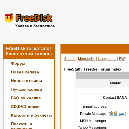
Халява и бесплатное
FreeDisk.ru: каталог
бесплатной халявы
Search
|
Memberlist
|
Usergroups
|
FAQ
Форум
FreeStuff / FreeBie Forum Index
Новая халява
Новые отзывы
Avatar
Лучшая халява
FAQ по халяве
Contact SANA
CD,DVD-диски
E-mail address:
Private Message:
Каталоги и буклеты
MSN Messenger:
Плакаты и
Yahoo Messenger:
календари