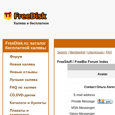
Халява и бесплатное
FreeDisk.ru: каталог
бесплатной халявы
Search
|
Memberlist
|
Usergroups
|
FAQ
Форум
FreeStuff / FreeBie Forum Index
Новая халява
Новые отзывы
Avatar
Лучшая халява
FAQ по халяве
Contact Ольга Анге
CD,DVD-диски
E-mail address:
Private Message:
Каталоги и буклеты
MSN Messenger:
Плакаты и
Yahoo Messenger:
календари