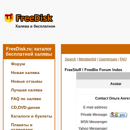
Халява и бесплатное
FreeDisk.ru: каталог
бесплатной халявы
Search
|
Memberlist
|
Usergroups
|
FAQ
Форум
FreeStuff / FreeBie Forum Index
Новая халява
Новые отзывы
Avatar
Лучшая халява
FAQ по халяве
Contact Ольга Анге
CD,DVD-диски
E-mail address:
Private Message:
Каталоги и буклеты
MSN Messenger:
Плакаты и
Yahoo Messenger:
календари