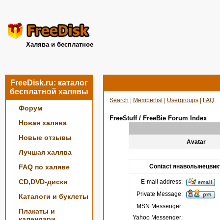
Халява и бесплатное
FreeDisk.ru: каталог
бесплатной халявы
Search
|
Memberlist
|
Usergroups
|
FAQ
Форум
FreeStuff / FreeBie Forum Index
Новая халява
Новые отзывы
Avatar
Лучшая халява
FAQ по халяве
Contact янаволынецвик
CD,DVD-диски
E-mail address:
Private Message:
Каталоги и буклеты
MSN Messenger:
Плакаты и
Yahoo Messenger:
календари