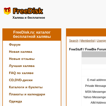
Халява и бесплатное
FreeDisk.ru: каталог
бесплатной халявы
Search
|
Memberlist
|
Usergr
Форум
FreeStuff / FreeBie Foru
Новая халява
Новые отзывы
Лучшая халява
FAQ по халяве
CD,DVD-диски
E-mail address
Private Message
Каталоги и буклеты
MSN Messenger
Плакаты и календари
Yahoo Messenger
Одежда
AIM Address