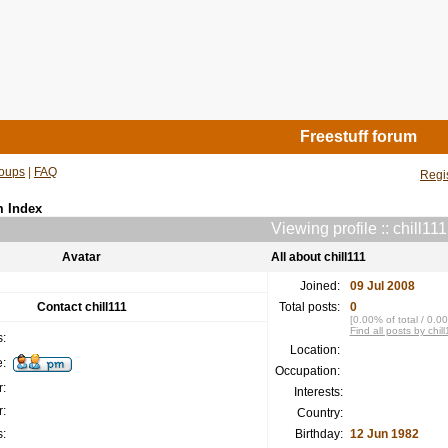
Freestuff forum
oups
|
FAQ
Regi
m Index
Viewing profile :: chill111
Avatar
All about chill111
Joined:
09 Jul 2008
Contact chill111
Total posts:
0
[0.00% of total / 0.0
Find all posts by chill
:
Location:
:
Occupation:
:
Interests:
:
Country:
:
Birthday:
12 Jun 1982