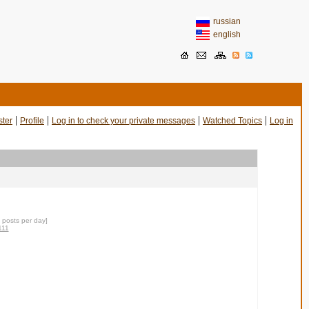
russian
english
|
|
|
|
ster
Profile
Log in to check your private messages
Watched Topics
Log in
0 posts per day]
111