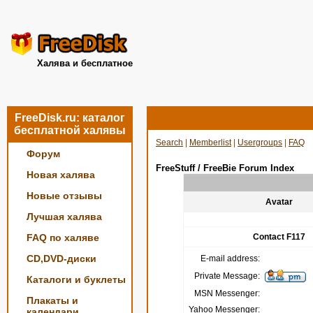
Халява и бесплатное
FreeDisk.ru: каталог
бесплатной халявы
Search
|
Memberlist
|
Usergroups
|
FAQ
Форум
FreeStuff / FreeBie Forum Index
Новая халява
Новые отзывы
Avatar
Лучшая халява
FAQ по халяве
Contact F117
CD,DVD-диски
E-mail address:
Private Message:
Каталоги и буклеты
MSN Messenger:
Плакаты и
Yahoo Messenger:
календари