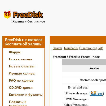
Халява и бесплатное
FreeDisk.ru: каталог
бесплатной халявы
Search
|
Memberlist
|
Usergroups
|
FAQ
Форум
FreeStuff / FreeBie Forum Index
Новая халява
Новые отзывы
Avatar
Лучшая халява
FAQ по халяве
Contact scotchpos
CD,DVD-диски
E-mail address:
Private Message:
Каталоги и буклеты
MSN Messenger:
Плакаты и
Yahoo Messenger:
календари