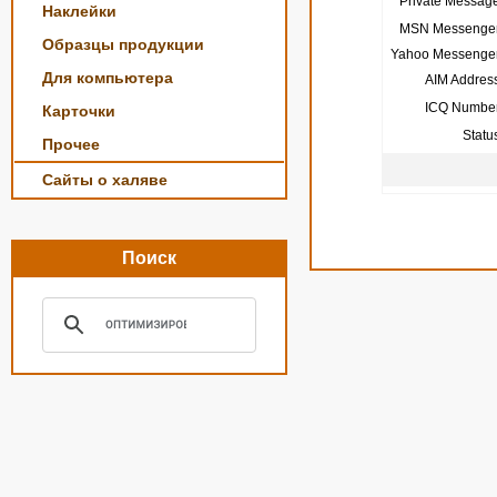
Private Message
Наклейки
MSN Messenger
Образцы продукции
Yahoo Messenger
Для компьютера
AIM Address
ICQ Number
Карточки
Statu
Прочее
Сайты о халяве
Поиск