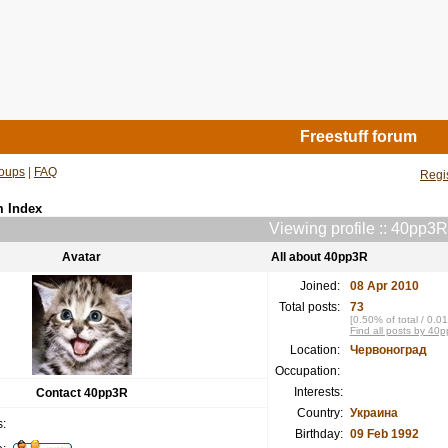
Freestuff forum
oups
|
FAQ
Regi
m Index
Viewing profile :: 40pp3R
Avatar
All about 40pp3R
Joined:
08 Apr 2010
Total posts:
73
[0.50% of total / 0.0
Find all posts by 40
Location:
Червоноград
Occupation:
Interests:
Contact 40pp3R
Country:
Украина
:
Birthday:
09 Feb 1992