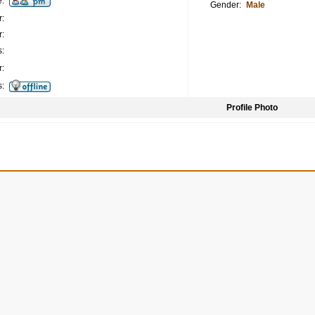
:
Gender:
Male
:
:
:
:
s:
Profile Photo