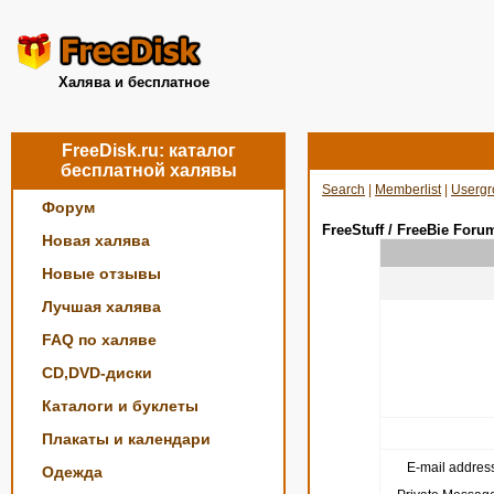
Халява и бесплатное
FreeDisk.ru: каталог
бесплатной халявы
Search
|
Memberlist
|
Usergr
Форум
FreeStuff / FreeBie Foru
Новая халява
Новые отзывы
Лучшая халява
FAQ по халяве
CD,DVD-диски
Каталоги и буклеты
Плакаты и календари
E-mail address
Одежда