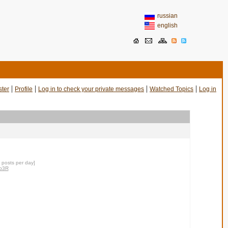
russian
english
|
|
|
|
ster
Profile
Log in to check your private messages
Watched Topics
Log in
1 posts per day]
pp3R