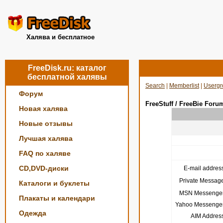
Халява и бесплатное
FreeDisk.ru: каталог
бесплатной халявы
Search
|
Memberlist
|
Usergr
Форум
FreeStuff / FreeBie Foru
Новая халява
Новые отзывы
Лучшая халява
FAQ по халяве
CD,DVD-диски
E-mail address
Private Message
Каталоги и буклеты
MSN Messenger
Плакаты и календари
Yahoo Messenger
Одежда
AIM Address