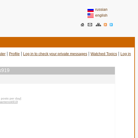
russian
english
|
|
|
|
ster
Profile
Log in to check your private messages
Watched Topics
Log in
ok919
0 posts per day]
amantenok919