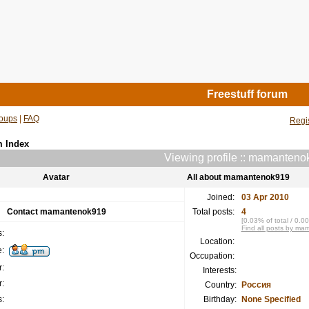
Freestuff forum
oups
|
FAQ
Regi
m Index
Viewing profile :: mamanten
Avatar
All about mamantenok919
Joined:
03 Apr 2010
Contact mamantenok919
Total posts:
4
[0.03% of total / 0.0
Find all posts by m
:
Location:
:
Occupation:
:
Interests:
:
Country:
Россия
:
Birthday:
None Specified