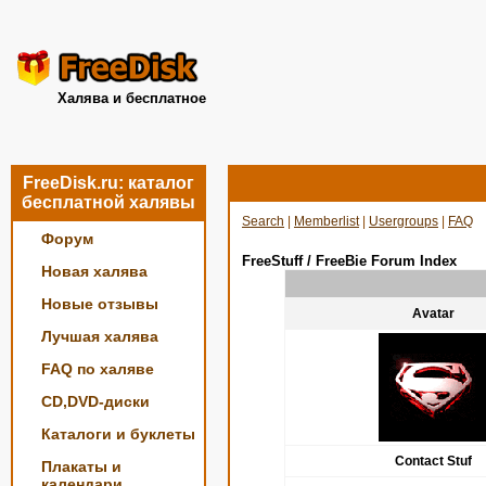
Халява и бесплатное
FreeDisk.ru: каталог
бесплатной халявы
Search
|
Memberlist
|
Usergroups
|
FAQ
Форум
FreeStuff / FreeBie Forum Index
Новая халява
Новые отзывы
Avatar
Лучшая халява
FAQ по халяве
CD,DVD-диски
Каталоги и буклеты
Contact Stuf
Плакаты и
календари