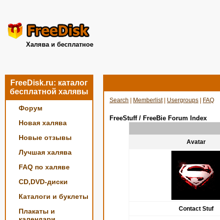
Халява и бесплатное
FreeDisk.ru: каталог
бесплатной халявы
Search
|
Memberlist
|
Usergroups
|
FAQ
Форум
FreeStuff / FreeBie Forum Index
Новая халява
Новые отзывы
Avatar
Лучшая халява
FAQ по халяве
CD,DVD-диски
Каталоги и буклеты
Contact Stuf
Плакаты и
календари