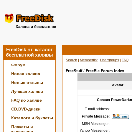
Халява и бесплатное
FreeDisk.ru: каталог
бесплатной халявы
Search
|
Memberlist
|
Usergroups
|
FAQ
Форум
FreeStuff / FreeBie Forum Index
Новая халява
Новые отзывы
Avatar
Лучшая халява
FAQ по халяве
Contact PowerDark
CD,DVD-диски
E-mail address:
Private Message:
Каталоги и буклеты
MSN Messenger:
Плакаты и
Yahoo Messenger:
календари