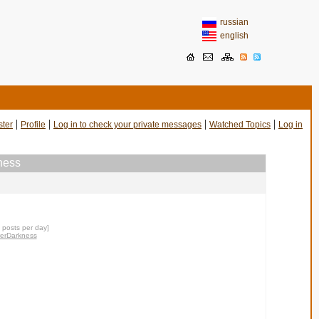
russian
english
|
|
|
|
ster
Profile
Log in to check your private messages
Watched Topics
Log in
ness
0 posts per day]
werDarkness