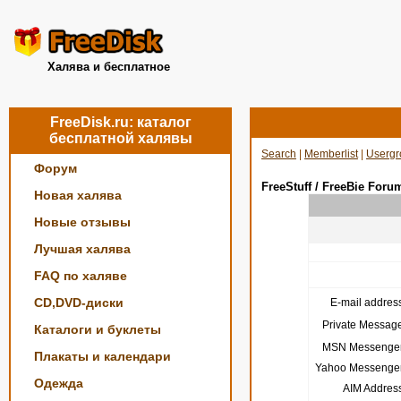
Халява и бесплатное
FreeDisk.ru: каталог
бесплатной халявы
Search
|
Memberlist
|
Usergr
Форум
FreeStuff / FreeBie Foru
Новая халява
Новые отзывы
Лучшая халява
FAQ по халяве
CD,DVD-диски
E-mail address
Private Message
Каталоги и буклеты
MSN Messenger
Плакаты и календари
Yahoo Messenger
Одежда
AIM Address