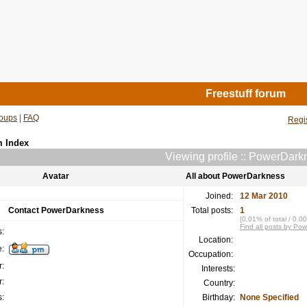
Freestuff forum
oups
|
FAQ
Regi
m Index
Viewing profile :: PowerDark
Avatar
All about PowerDarkness
Joined:
12 Mar 2010
Contact PowerDarkness
Total posts:
1
[0.01% of total / 0.0
Find all posts by Po
:
Location:
:
Occupation:
:
Interests:
:
Country:
:
Birthday:
None Specified