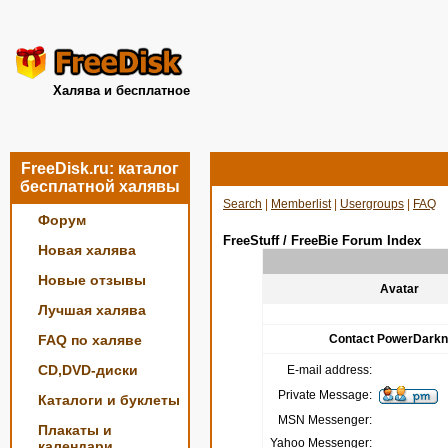
Халява и бесплатное
FreeDisk.ru: каталог
бесплатной халявы
Search
|
Memberlist
|
Usergroups
|
FAQ
Форум
FreeStuff / FreeBie Forum Index
Новая халява
Новые отзывы
Avatar
Лучшая халява
FAQ по халяве
Contact PowerDark
CD,DVD-диски
E-mail address:
Private Message:
Каталоги и буклеты
MSN Messenger:
Плакаты и
Yahoo Messenger:
календари