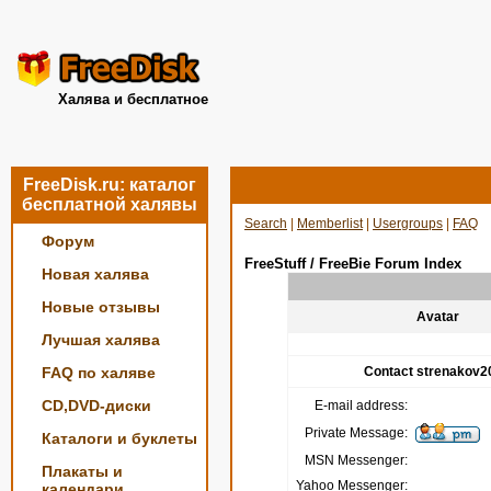
Халява и бесплатное
FreeDisk.ru: каталог
бесплатной халявы
Search
|
Memberlist
|
Usergroups
|
FAQ
Форум
FreeStuff / FreeBie Forum Index
Новая халява
Новые отзывы
Avatar
Лучшая халява
FAQ по халяве
Contact strenakov2
CD,DVD-диски
E-mail address:
Private Message:
Каталоги и буклеты
MSN Messenger:
Плакаты и
Yahoo Messenger:
календари