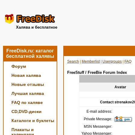
Халява и бесплатное
FreeDisk.ru: каталог
бесплатной халявы
Search
|
Memberlist
|
Usergroups
|
FAQ
Форум
FreeStuff / FreeBie Forum Index
Новая халява
Новые отзывы
Avatar
Лучшая халява
FAQ по халяве
Contact strenakov2
CD,DVD-диски
E-mail address:
Private Message:
Каталоги и буклеты
MSN Messenger:
Плакаты и
Yahoo Messenger:
календари