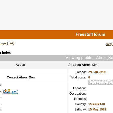
Freestuff forum
oups
|
FAQ
Regi
m Index
Viewing profile :: Abror_X
Avatar
All about Abror_Xon
Joined:
29 Jan 2010
Contact Abror_Xon
Total posts:
0
[0.00% of total / 0.0
Find all posts by Ab
:
Location:
:
Occupation:
:
Interests:
:
Country:
Узбекистан
:
Birthday:
15 May 1982