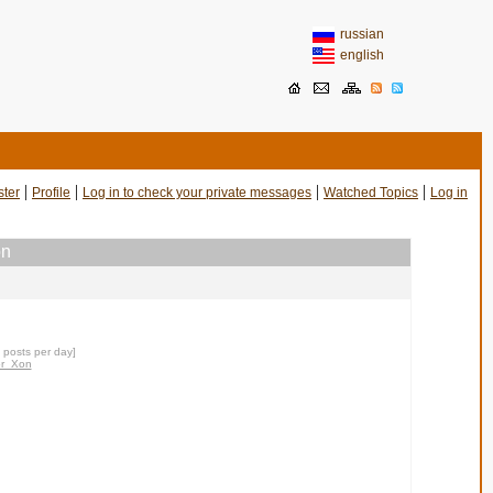
russian
english
|
|
|
|
ster
Profile
Log in to check your private messages
Watched Topics
Log in
on
0 posts per day]
ror_Xon