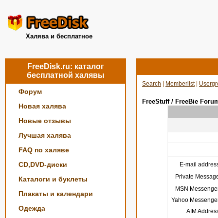
Халява и бесплатное
FreeDisk.ru: каталог
бесплатной халявы
Search
|
Memberlist
|
Usergr
Форум
FreeStuff / FreeBie Foru
Новая халява
Новые отзывы
Лучшая халява
FAQ по халяве
CD,DVD-диски
E-mail address
Private Message
Каталоги и буклеты
MSN Messenger
Плакаты и календари
Yahoo Messenger
Одежда
AIM Address