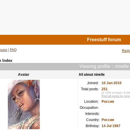
Freestuff forum
oups
|
FAQ
Regi
m Index
Viewing profile :: ninelle
Avatar
All about ninelle
Joined:
10 Jan 2010
Total posts:
251
[1.72% of total / 0.0
Find all posts by nine
Location:
Россия
Occupation:
Interests:
Country:
Россия
Birthday:
14 Jul 1987