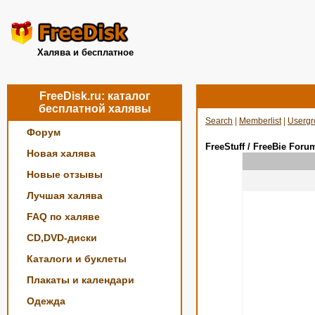
Халява и бесплатное
FreeDisk.ru: каталог
бесплатной халявы
Search
|
Memberlist
|
Usergr
Форум
FreeStuff / FreeBie Foru
Новая халява
Новые отзывы
Лучшая халява
FAQ по халяве
CD,DVD-диски
Каталоги и буклеты
Плакаты и календари
Одежда