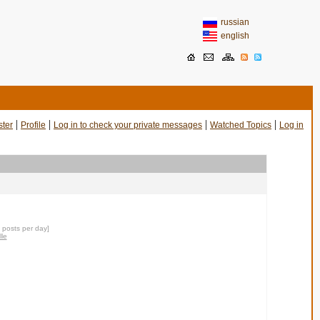
russian
english
|
|
|
|
ster
Profile
Log in to check your private messages
Watched Topics
Log in
4 posts per day]
lle