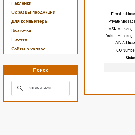
Наклейки
Образцы продукции
E-mail address
Для компьютера
Private Message
MSN Messenger
Карточки
Yahoo Messenger
Прочее
AIM Address
Сайты о халяве
ICQ Number
Statu
Поиск