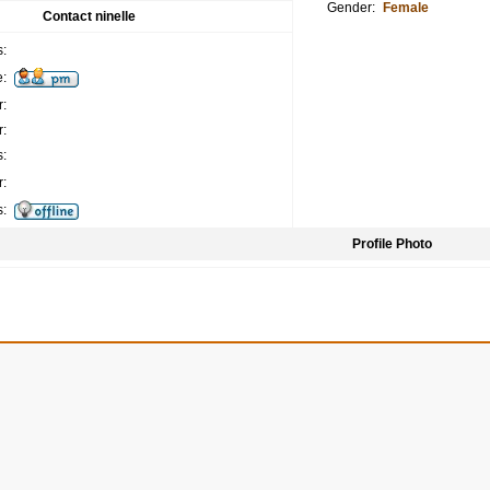
Gender:
Female
Contact ninelle
:
:
:
:
:
:
s:
Profile Photo