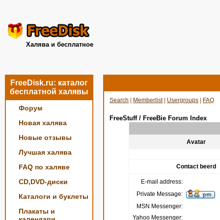
Халява и бесплатное
FreeDisk.ru: каталог
бесплатной халявы
Search
|
Memberlist
|
Usergroups
|
FAQ
Форум
FreeStuff / FreeBie Forum Index
Новая халява
Новые отзывы
Avatar
Лучшая халява
FAQ по халяве
Contact beerd
CD,DVD-диски
E-mail address:
Private Message:
Каталоги и буклеты
MSN Messenger:
Плакаты и
Yahoo Messenger:
календари