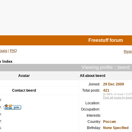
Freestuff forum
oups
|
FAQ
Regi
m Index
Viewing profile :: beerd
Avatar
All about beerd
Joined:
29 Dec 2009
Contact beerd
Total posts:
421
[2.88% of total / 0.0
Find all posts by bee
:
Location:
:
Occupation:
:
Interests:
:
Country:
Россия
:
Birthday:
None Specified