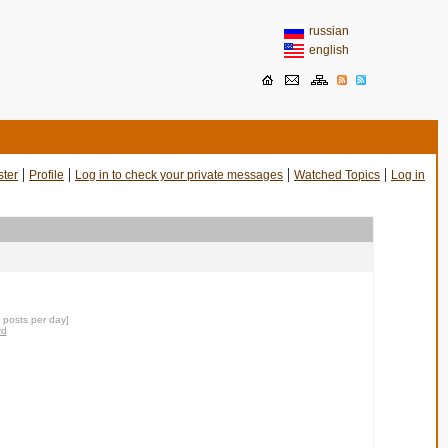
russian
english
|
|
|
|
ster
Profile
Log in to check your private messages
Watched Topics
Log in
7 posts per day]
rd