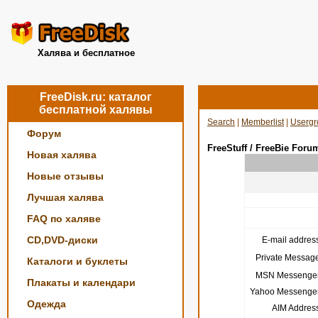
Халява и бесплатное
FreeDisk.ru: каталог
бесплатной халявы
Search
|
Memberlist
|
Usergr
Форум
FreeStuff / FreeBie Foru
Новая халява
Новые отзывы
Лучшая халява
FAQ по халяве
CD,DVD-диски
E-mail address
Private Message
Каталоги и буклеты
MSN Messenger
Плакаты и календари
Yahoo Messenger
Одежда
AIM Address