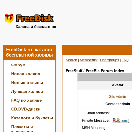
Халява и бесплатное
FreeDisk.ru: каталог
бесплатной халявы
Search
|
Memberlist
|
Usergroups
|
FAQ
Форум
FreeStuff / FreeBie Forum Index
Новая халява
Новые отзывы
Avatar
Лучшая халява
Site Admin
FAQ по халяве
Contact admin
CD,DVD-диски
E-mail address:
Каталоги и буклеты
Private Message:
Плакаты и
MSN Messenger:
календари